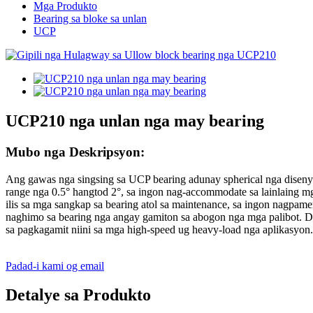
Mga Produkto
Bearing sa bloke sa unlan
UCP
UCP210 nga unlan nga may bearing
Mubo nga Deskripsyon:
Ang gawas nga singsing sa UCP bearing adunay spherical nga disenyo
range nga 0.5° hangtod 2°, sa ingon nag-accommodate sa lainlaing mg
ilis sa mga sangkap sa bearing atol sa maintenance, sa ingon nagpam
naghimo sa bearing nga angay gamiton sa abogon nga mga palibot. D
sa pagkagamit niini sa mga high-speed ug heavy-load nga aplikasyon.
Padad-i kami og email
Detalye sa Produkto