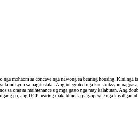
 nga mohaom sa concave nga nawong sa bearing housing. Kini nga istr
a kondisyon sa pag-instalar. Ang integrated nga konstruksyon nagpasay
enos sa oras sa maintenance ug mga gasto nga may kalabutan. Ang doub
ugang pa, ang UCP bearing makahimo sa pag-operate nga kasaligan ub