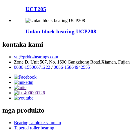
UCT205
Unlan block bearing UCP208
kontaka kami
yu@pride-bearings.com
Zone D, Unit 507, No. 1690 Gangzhong Road,Xiamen, Fujian
0086-15506671222
/
0086-15864942555
mga produkto
Bearing sa bloke sa unlan
Tapered roller bearing