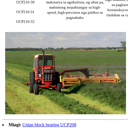
UCP210-30
makinarya sa agrikultura, ug uban pa,
sa pagkaon
mahimong mopahiangay sa high-
konstruksyon
UCP210-31
speed, high-precision nga palibot sa
tindahan sa c
pagtrabaho
UCP210-32
Miagi:
Unlan block bearing UCP208