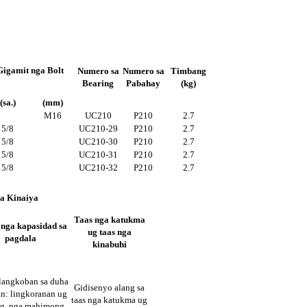
Gigamit nga Bolt
Numero sa
Numero sa
Timbang
Bearing
Pabahay
(kg)
(sa.)
(mm)
M16
UC210
P210
2.7
5/8
UC210-29
P210
2.7
5/8
UC210-30
P210
2.7
5/8
UC210-31
P210
2.7
5/8
UC210-32
P210
2.7
a Kinaiya
Taas nga katukma
nga kapasidad sa
ug taas nga
pagdala
kinabuhi
ilangkoban sa duha
Gidisenyo alang sa
in: lingkoranan ug
taas nga katukma ug
ng, nga mahimong