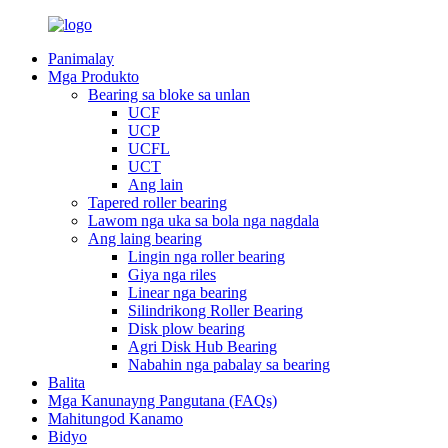
Panimalay
Mga Produkto
Bearing sa bloke sa unlan
UCF
UCP
UCFL
UCT
Ang lain
Tapered roller bearing
Lawom nga uka sa bola nga nagdala
Ang laing bearing
Lingin nga roller bearing
Giya nga riles
Linear nga bearing
Silindrikong Roller Bearing
Disk plow bearing
Agri Disk Hub Bearing
Nabahin nga pabalay sa bearing
Balita
Mga Kanunayng Pangutana (FAQs)
Mahitungod Kanamo
Bidyo