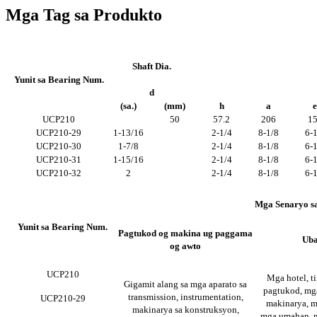
Mga Tag sa Produkto
Shaft Dia.
Yunit sa Bearing Num.
d
(sa.)
(mm)
h
a
e
UCP210
50
57.2
206
1
UCP210-29
1-13/16
2-1/4
8-1/8
6-1
UCP210-30
1-7/8
2-1/4
8-1/8
6-1
UCP210-31
1-15/16
2-1/4
8-1/8
6-1
UCP210-32
2
2-1/4
8-1/8
6-1
Mga Senaryo sa
Yunit sa Bearing Num.
Pagtukod og makina ug paggama
Uba
og awto
UCP210
Mga hotel, t
Gigamit alang sa mga aparato sa
pagtukod, mga
transmission, instrumentation,
UCP210-29
makinarya, m
makinarya sa konstruksyon,
mga umahan, mg