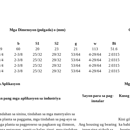
Mga Dimensyon (pulgada) o (mm)
b
S1
S2
g
w
Bi
59
60
20
23
21
113
51.6
/4
2-3/8
25/32
29/32
53/64
4-29/64
2.0315
/4
2-3/8
25/32
29/32
53/64
4-29/64
2.0315
/4
2-3/8
25/32
29/32
53/64
4-29/64
2.0315
/4
2-3/8
25/32
29/32
53/64
4-29/64
2.0315
 Aplikasyon
Mg
Sayon para sa pag-
Kusog 
n pang mga aplikasyon sa industriya
instalar
indahan sa sinina, tindahan sa mga materyales sa
 planta sa paggama, mga tindahan sa pag-ayo sa
Kini g
ga planta sa pagproseso sa pagkaon ug ilimnon,
Ang housing ug bearing
ka bah
a restawran, gamit sa balay, tingi, mga tindahan
inner ring gi-bolt sa
beari