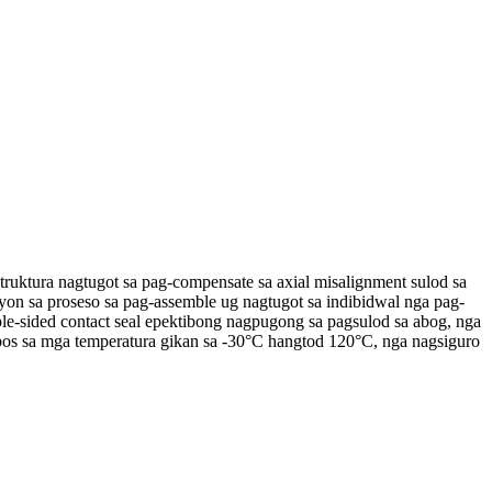
uktura nagtugot sa pag-compensate sa axial misalignment sulod sa
on ​​sa proseso sa pag-assemble ug nagtugot sa indibidwal nga pag-
le-sided contact seal epektibong nagpugong sa pagsulod sa abog, nga
os sa mga temperatura gikan sa -30°C hangtod 120°C, nga nagsiguro