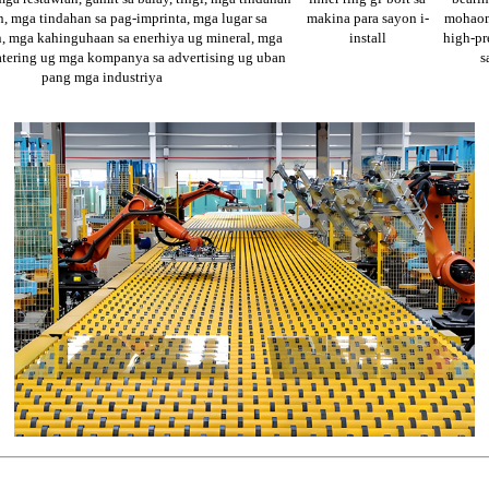
, mga tindahan sa pag-imprinta, mga lugar sa
makina para sayon ​​i-
mohaom
, mga kahinguhaan sa enerhiya ug mineral, mga
install
high-pr
atering ug mga kompanya sa advertising ug uban
s
pang mga industriya