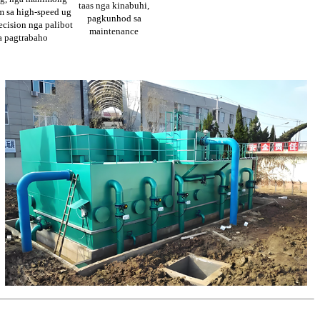
taas nga kinabuhi,
 sa high-speed ug
pagkunhod sa
ecision nga palibot
maintenance
a pagtrabaho